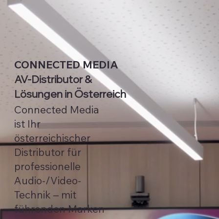
CONNECTED MEDIA
AV-Distributor &
Lösungen in Österreich
Connected Media
ist Ihr
österreichischer
Distributor für
professionelle
Audio-/Video-
Technik – mit
führenden Marken