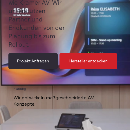
wie Kramer AV. Wir
unterstützen
Partner und
Endkunden von der
Planung bis zum
Rollout.
Projekt Anfragen
Hersteller entdecken
Planung
Wir entwickeln maßgeschneiderte AV-
Konzepte.